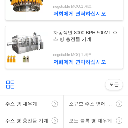
negotiable MOQ:1 세트
저희에게 연락하십시오
따
옴
자동적인 8000 BPH 500ML 주
스 병 충전물 기계
표
를
negotiable MOQ:1 세트
저희에게 연락하십시오
요
구
모든
하
십
주스 병 채우게
소규모 주스 병에 넣는 장비
시
오
주스 병 충전물 기계
모노 블록 병 채우게