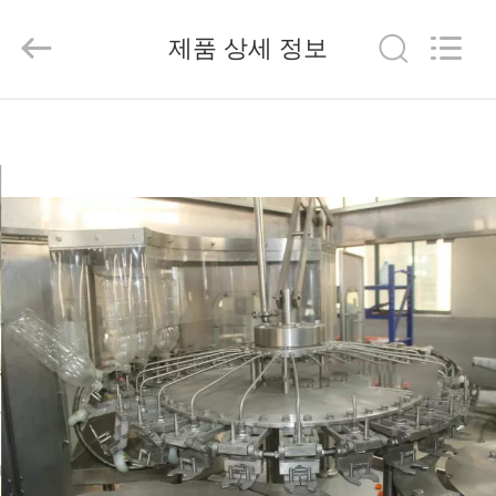
2025
Beijing
Silk
제품 상세 정보
Road
Enterprise
Management
Services
Co.,LTD.
가
All
Rights
Reserved.
정
제
품
저
희
에