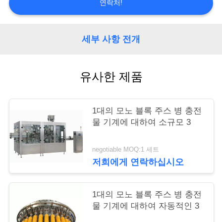
리
연락처!
저
세부 사항 전개
희
유사한 제품
에
게
1대의 모노 블록 주스 병 충전
연
물 기계에 대하여 소규모 3
락
negotiable MOQ:1 세트
하
저희에게 연락하십시오
십
1대의 모노 블록 주스 병 충전
시
물 기계에 대하여 자동적인 3
오