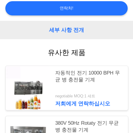
리
연락처!
저
세부 사항 전개
희
에
유사한 제품
게
연
자동적인 전기 10000 BPH 무
균 병 충전물 기계
락
하
negotiable MOQ:1 세트
저희에게 연락하십시오
십
시
380V 50Hz Rotaty 전기 무균
오
병 충전물 기계