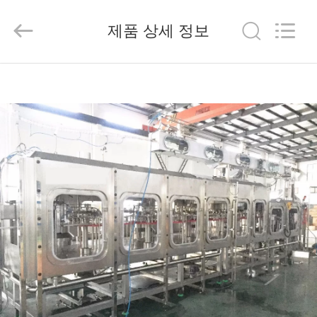
2025
Beijing
Silk
제품 상세 정보
Road
Enterprise
Management
Services
Co.,LTD.
가
All
Rights
Reserved.
정
제
품
저
희
에