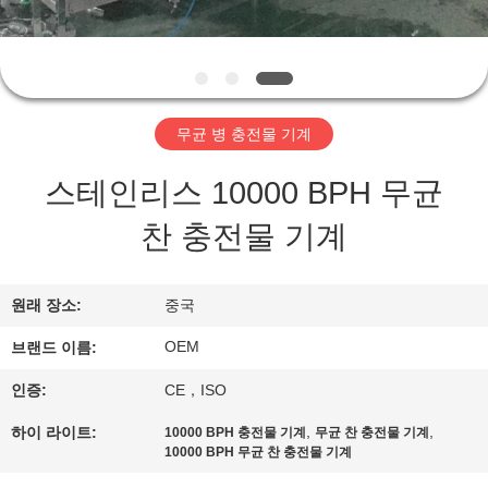
관
하
여
무균 병 충전물 기계
공
스테인리스 10000 BPH 무균
장
찬 충전물 기계
투
어
원래 장소:
중국
OEM
브랜드 이름:
품
인증:
CE，ISO
질
,
,
하이 라이트:
10000 BPH 충전물 기계
무균 찬 충전물 기계
관
10000 BPH 무균 찬 충전물 기계