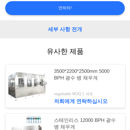
리
연락처!
저
세부 사항 전개
희
에
유사한 제품
게
연
3500*2200*2500mm 5000
BPH 광수 병 채우게
락
하
negotiable MOQ:1 세트
저희에게 연락하십시오
십
시
스테인리스 12000 BPH 광수
오
병 채우게