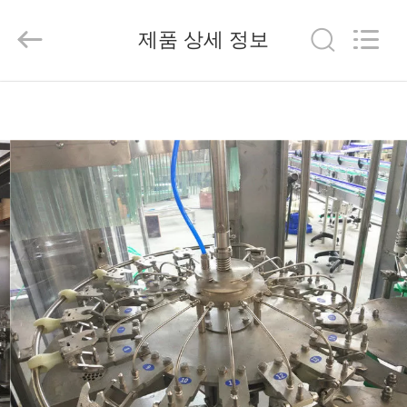
2026
Beijing
Silk
제품 상세 정보
Road
Enterprise
Management
Services
Co.,LTD.
가
All
Rights
Reserved.
정
제
품
저
희
에