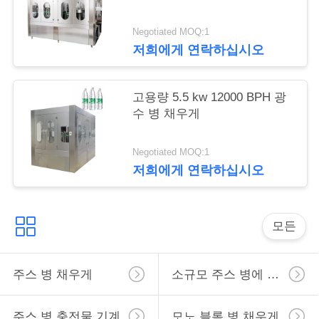
Negotiated MOQ:1
따
저희에게 연락하십시오
옴
고용량 5.5 kw 12000 BPH 광
표
수 병 채우게
를
Negotiated MOQ:1
요
저희에게 연락하십시오
구
하
모든
십
시
주스 병 채우게
소규모 주스 병에 넣는 장비
오
주스 병 충전물 기계
모노 블록 병 채우게