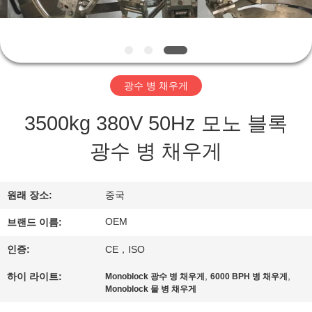
관
하
여
광수 병 채우게
공
3500kg 380V 50Hz 모노 블록
장
광수 병 채우게
투
어
원래 장소:
중국
OEM
브랜드 이름:
품
인증:
CE，ISO
질
,
,
하이 라이트:
Monoblock 광수 병 채우게
6000 BPH 병 채우게
관
Monoblock 물 병 채우게